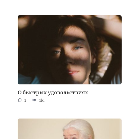
О быстрых удовольствиях
1
1k.