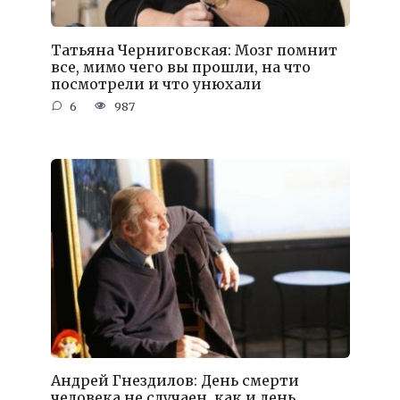
Татьяна Черниговская: Мозг помнит
все, мимо чего вы прошли, на что
посмотрели и что унюхали
6
987
Андрей Гнездилов: День смерти
человека не случаен, как и день