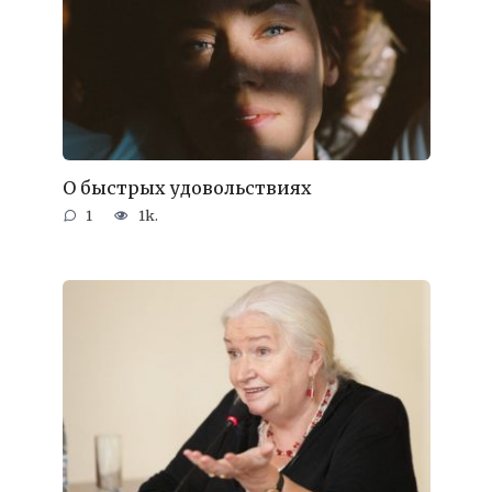
О быстрых удовольствиях
1
1k.