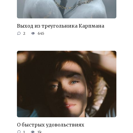
Выход из треугольника Карпмана
2
645
О быстрых удовольствиях
1
1k.