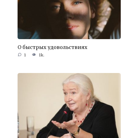
О быстрых удовольствиях
1
1k.