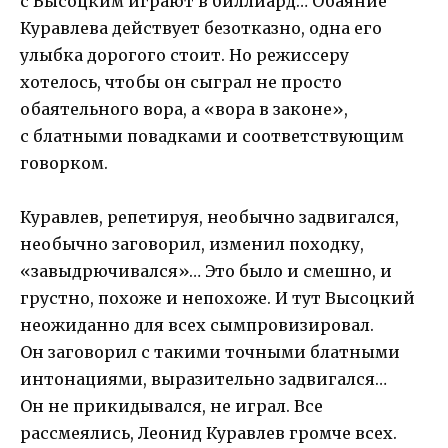
с Высоцким играют в биллиард… Обаяние
Куравлева действует безотказно, одна его
улыбка дорогого стоит. Но режиссеру
хотелось, чтобы он сыграл не просто
обаятельного вора, а «вора в законе»,
с блатными повадками и соответствующим
говорком.
Куравлев, репетируя, необычно задвигался,
необычно заговорил, изменил походку,
«завыдрючивался»… Это было и смешно, и
грустно, похоже и непохоже. И тут Высоцкий
неожиданно для всех сымпровизировал.
Он заговорил с такими точными блатными
интонациями, выразительно задвигался…
Он не прикидывался, не играл. Все
рассмеялись, Леонид Куравлев громче всех.