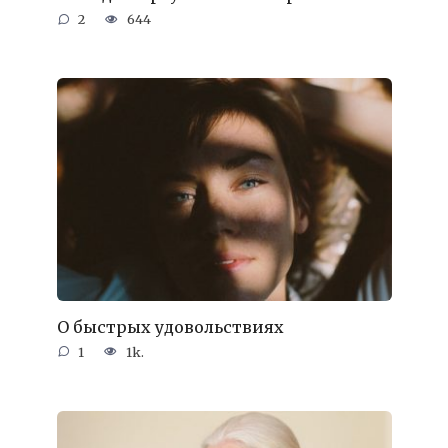
2
644
О быстрых удовольствиях
1
1k.