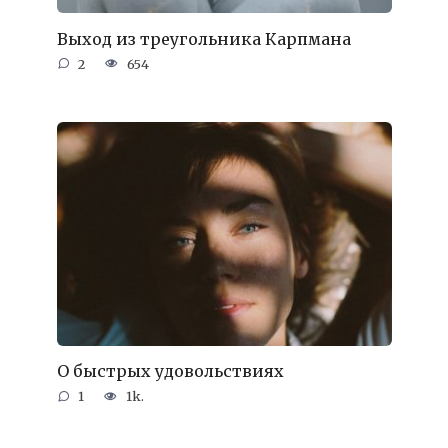
Выход из треугольника Карпмана
2
654
О быстрых удовольствиях
1
1k.