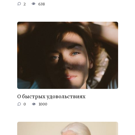
2
638
О быстрых удовольствиях
0
1000