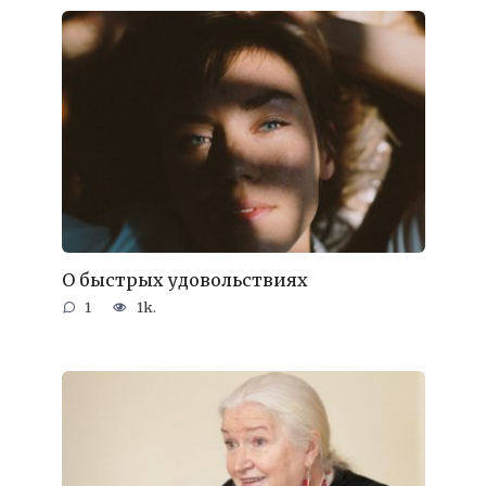
О быстрых удовольствиях
1
1k.