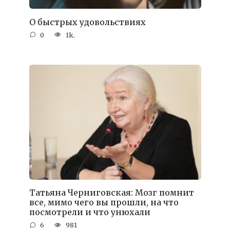
О быстрых удовольствиях
0
1k.
Татьяна Черниговская: Мозг помнит
все, мимо чего вы прошли, на что
посмотрели и что унюхали
6
981