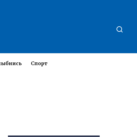
лыбнись
Спорт