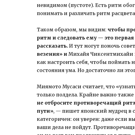
невидимом (пустоте). Есть ритм обо
понимать и различать ритм расцвета
Таком образом, мы видим:
чтобы пре
ритм и следовать ему — это первая
рассказать.
И тут могут помочь сове
везения» и
Михайя Чиксентмихайи из
как настроить себя, чтобы поймать
состояния ума. Но достаточно ли это
Миямото Мусаси считает, что «узнат
только полдела. Крайне важно также
не отбросите противоречащий ритм
пути»
, — пишет японский мудрец в 
категоричен: он уверен: даже если в
ваши дела не пойдут. Противоречащи