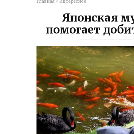
Главная
»
Интересное
Японская му
помогает доби