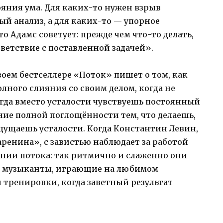
ояния ума. Для каких-то нужен взрыв
ый анализ, а для каких-то — упорное
 Адамс советует: прежде чем что-то делать,
тветствие с поставленной задачей».
оем бестселлере «Поток» пишет о том, как
олного слияния со своим делом, когда не
гда вместо усталости чувствуешь постоянный
ние полной поглощённости тем, что делаешь,
ощущаешь усталости. Когда Константин Левин,
аренина», с завистью наблюдает за работой
оянии потока: так ритмично и слаженно они
ют музыканты, играющие на любимом
 тренировки, когда заветный результат