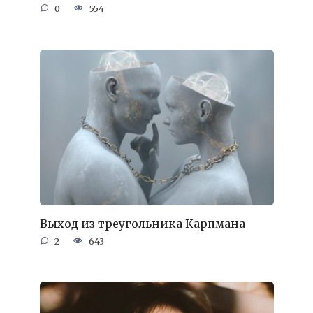
0
554
Выход из треугольника Карпмана
2
643