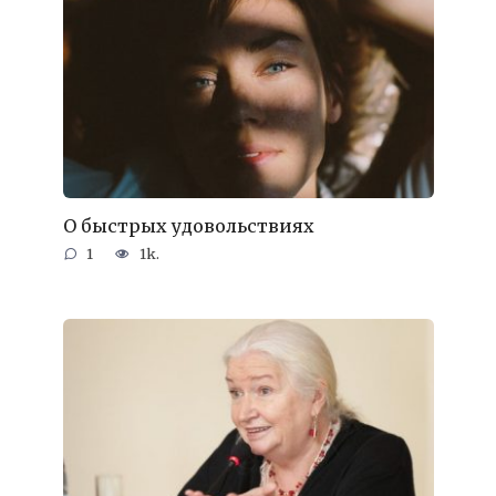
О быстрых удовольствиях
1
1k.