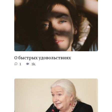
О быстрых удовольствиях
1
1k.