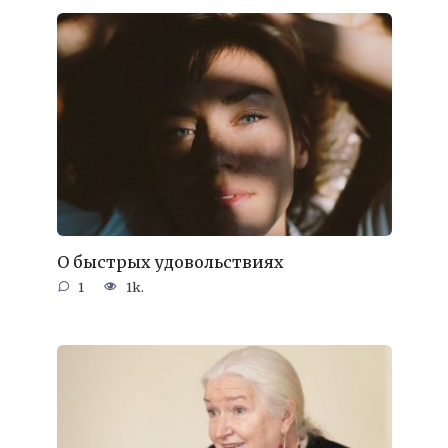
О быстрых удовольствиях
1
1k.