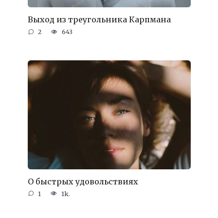
Выход из треугольника Карпмана
2
643
О быстрых удовольствиях
1
1k.