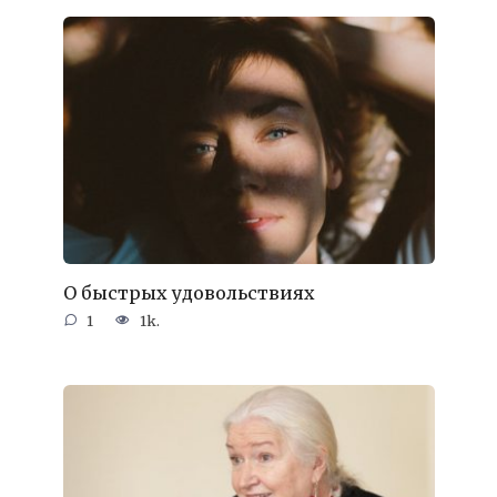
О быстрых удовольствиях
1
1k.