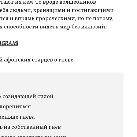
итают их кем-то вроде волшебников
 себя людьми, хранящими и постигающими
тся и впрямь пророческими, но не потому,
их способности видеть мир без иллюзий.
TAGRAM!
 афонских старцев о гневе:
ь созидающей силой
укорениться
меньше гнева
ь на собственный гнев