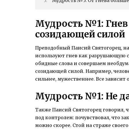
Мудрость №5: От гнева больше
Мудрость №1: Гнев
созидающей силой
Преподобный Паисий Святогорец, на
используют гнев как разрушающую с
обидные слова и совершаем необдум
созидающей силой. Например, челове
сильнее, мужественнее. Все зависит о
Мудрость №1: Не д
Также Паисий Святогорец говорил, 
под контролем: почувствовал, что за
можно скорее. Стой на страже своего