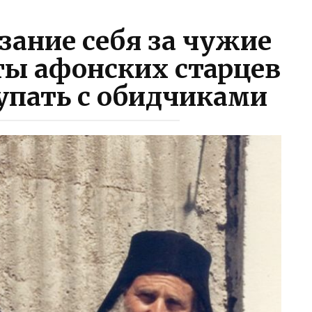
зание себя за чужие
ты афонских старцев
тупать с обидчиками