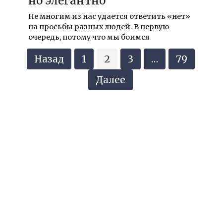
но элегантно
Не многим из нас удается ответить «нет»
на просьбы разных людей. В первую
очередь, потому что мы боимся
Навигация
Назад
1
2
3
…
79
по
записям
Далее