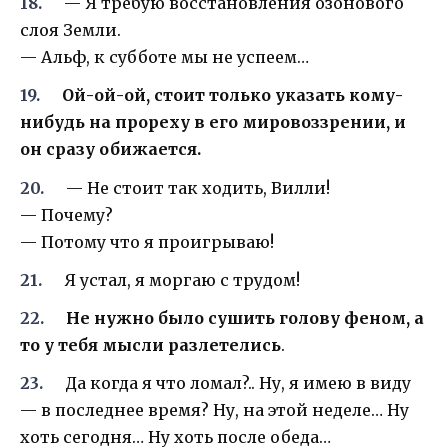
— Я требую восстановления озонового
слоя Земли.
— Альф, к субботе мы не успеем…
Ой-ой-ой, стоит только указать кому-
нибудь на прореху в его мировоззрении, и
он сразу обижается.
— Не стоит так ходить, Вилли!
— Почему?
— Потому что я проигрываю!
Я устал, я моргаю с трудом!
Не нужно было сушить голову феном, а
то у тебя мысли разлетелись
.
Да когда я что ломал?.. Ну, я имею в виду
— в последнее время? Ну, на этой неделе… Ну
хоть сегодня… Ну хоть после обеда…