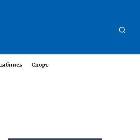
лыбнись
Спорт