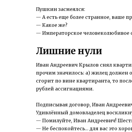
Пушкин засмеялся:
— А есть еще более странное, ваше п
— Какое же?
— Императорское человеколюбивое
Лишние нули
Иван Андреевич Крылов снял квартир
прочим значилось: а) жилец должен о
сгорит по вине квартиранта, то посл
рублей ассигнациями.
Подписывая договор, Иван Андреевич
Удивлённый домовладелец воскликн
— Помилуйте, Иван Андреевич! Шест
— Не беспокойтесь… для вас это хорош