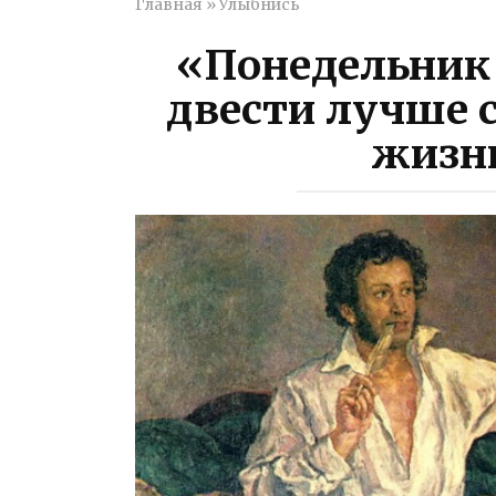
Главная
»
Улыбнись
«Понедельник 
двести лучше с
жизн