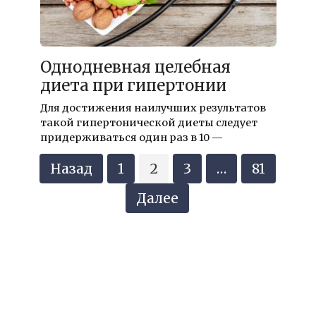
Однодневная целебная
диета при гипертонии
Для достижения наилучших результатов
такой гипертонической диеты следует
придерживаться один раз в 10 —
Навигация
Назад
1
2
3
…
81
по
записям
Далее