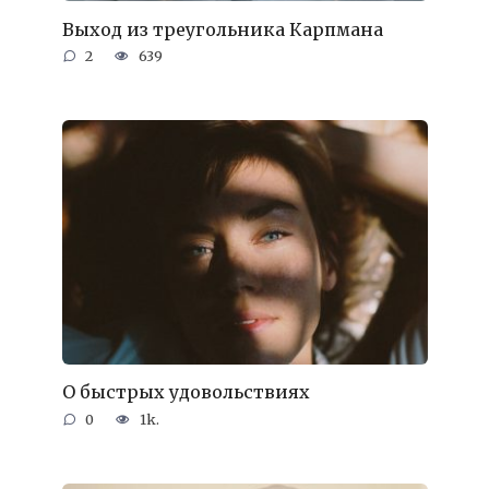
Выход из треугольника Карпмана
2
639
О быстрых удовольствиях
0
1k.