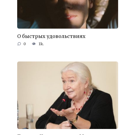
О быстрых удовольствиях
0
1k.