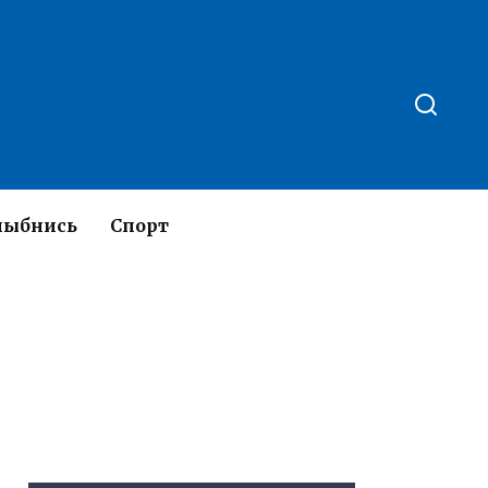
лыбнись
Спорт