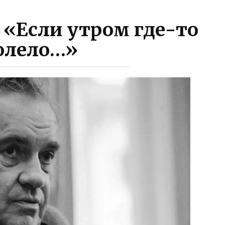
 «Если утром где-то
олело…»