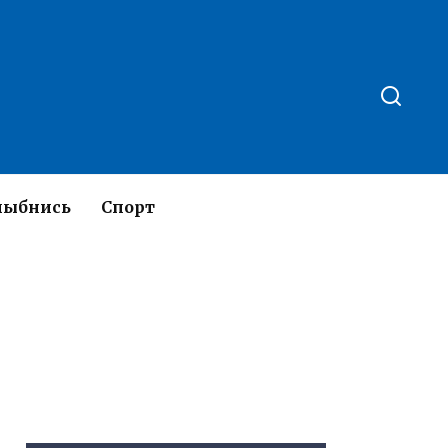
лыбнись
Спорт