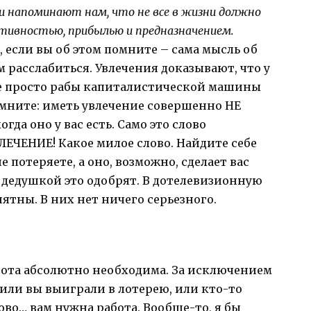
и напоминают нам, что не все в жизни должно
тивностью, прибылью и предназначением.
 если вы об этом помните – сама мысль об
 расслабиться. Увлечения доказывают, что у
 не просто рабы капиталистической машины
мните: иметь увлечение совершенно НЕ
гда оно у вас есть. Само это слово
ВЛЕЧЕНИЕ! Какое милое слово. Найдите себе
 потеряете, а оно, возможно, сделает вас
с дедушкой это одобрят. В дотелевизионную
иятны. В них нет ничего серьезного.
бота абсолютно необходима. За исключением
л, или вы выиграли в лотерею, или кто-то
во… вам нужна работа. Вообще-то, я бы