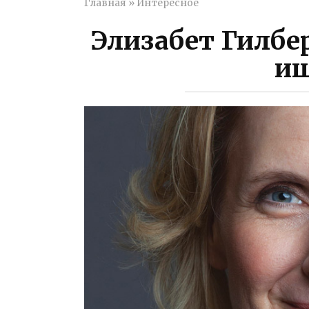
Главная
»
Интересное
Элизабет Гилбер
ищ