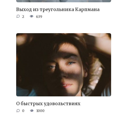
Выход из треугольника Карпмана
2
639
О быстрых удовольствиях
0
1000