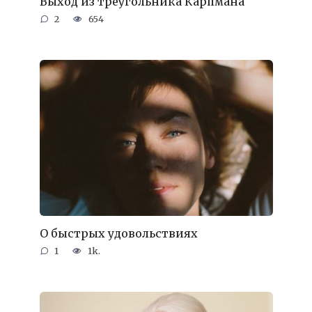
Выход из треугольника Карпмана
2
654
О быстрых удовольствиях
1
1k.