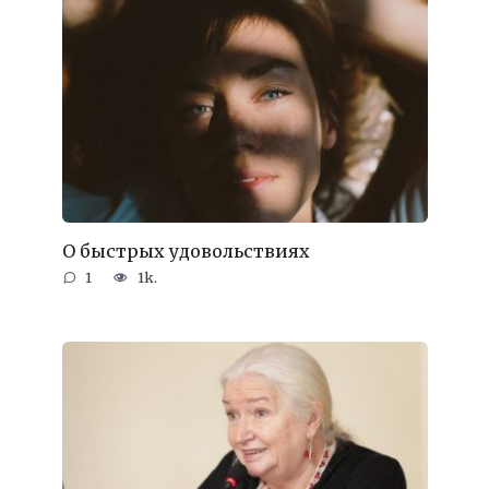
О быстрых удовольствиях
1
1k.