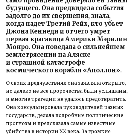
само провидение доверяло ей тайны
будущего. Она предвидела события
задолго до их свершения, знала,
когда падет Третий Рейх, кто убьет
Джона Кеннеди и отчего умрет
первая красавица Америки Мэрилин
Монро. Она поведала о сильнейшем
землетрясении на Аляске
и страшной катастрофе
космического корабля «Аполлон».
О своих предчувствиях она заявляла открыто,
но далеко не все пророчества были услышаны,
и многие трагедии не удалось предотвратить.
Она консультировала руководителей разных
государств, делала подробные политические
прогнозы и предсказала самые известные
убийства в истории ХХ века. За громкие