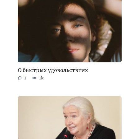
О быстрых удовольствиях
1
1k.