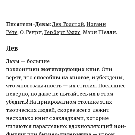
Писатели-Девы
:
Лев Толстой
,
Иоганн
Гёте
, О. Генри,
Герберт Уэллс
, Мэри Шелли.
Лев
Львы — большие
поклонники
мотивирующих книг
. Они
верят, что
способны на многое
, и убеждены,
что многозадачность — их стихия. Последнее
неверно, но даже не пытайтесь их в этом
убедить! На прикроватном столике этих
творческих людей, скорее всего, лежит
несколько книг с закладками, которые
читаются параллельно: вдохновляющий
нон-
фикшн
или
бизнес-литература
— утром