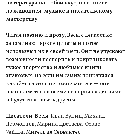
литература
на любой вкус, но и книги
по
живописи
,
музыке
и
писательскому
мастерству
.
Читая
поэзию
и
прозу
, Весы с легкостью
запоминают яркие цитаты и потом
используют их в своей речи. Они не упускают
возможности поспорить и покритиковать
чужое творчество и любимые книги
знакомых. Но если им самим понравился
какой-то автор, не сомневайтесь — они
познакомятся со всеми его произведениями
и будут советовать другим.
Писатели-Весы
:
Иван Бунин
,
Михаил
Лермонтов
,
Марина Цветаева
,
Оскар
Уайльд
, Мигель де Сервантес.