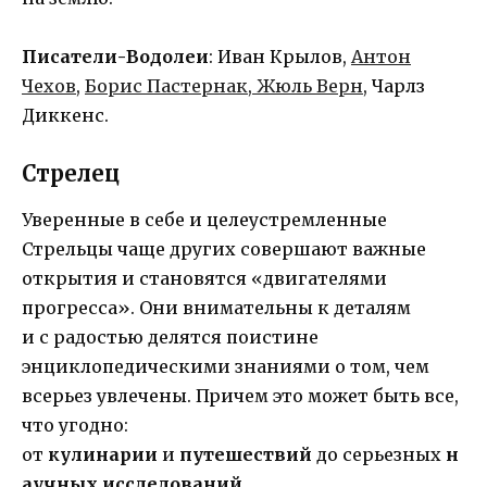
Писатели-Водолеи
: Иван Крылов,
Антон
Чехов
,
Борис Пастернак
,
Жюль Верн
, Чарлз
Диккенс.
Стрелец
Уверенные в себе и целеустремленные
Стрельцы чаще других совершают важные
открытия и становятся «двигателями
прогресса». Они внимательны к деталям
и с радостью делятся поистине
энциклопедическими знаниями о том, чем
всерьез увлечены. Причем это может быть все,
что угодно:
от
кулинарии
и
путешествий
до серьезных
н
аучных исследований
.