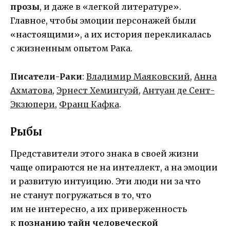
прозы
, и даже в «легкой литературе».
Главное, чтобы эмоции персонажей были
«настоящими», а их история перекликалась
с жизненным опытом Рака.
Писатели-Раки
:
Владимир Маяковский
,
Анна
Ахматова
,
Эрнест Хемингуэй
,
Антуан де Сент-
Экзюпери
,
Франц Кафка
.
Рыбы
Представители этого знака в своей жизни
чаще опираются не на интеллект, а на эмоции
и развитую интуицию. Эти люди ни за что
не станут погружаться в то, что
им не интересно, а их приверженность
к
познанию тайн человеческой