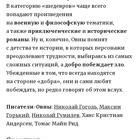
В категорию «шедевров» чаще всего
попадают произведения
на
военную
и
ф
илософскую
тематики,
а также
приключенческие
и
исторические
романы
. Ну и, конечно, Овны помнят
с детства те истории, в которых персонажи
преодолевают трудности, выбираясь из самых
сложных ситуаций, а
добро побеждает зло
.
Убежденные в том, что всегда находятся
на стороне «добра», они и сами любят
побеждать, но редко говорят об этом вслух.
Писатели-Овны
:
Николай Гоголь
,
Максим
Горький
,
Николай Гумилев
, Ханс Кристиан
Андерсен, Томас Майн Рид.