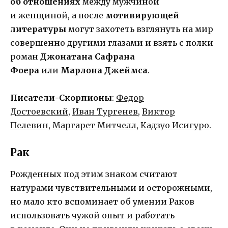
об отношениях
между мужчиной
и женщиной, а после
мотивирующей
литературы
могут захотеть взглянуть на мир
совершенно другими глазами и взять с полки
роман
Джонатана Сафрана
Фоера
или
Марлона Джеймса
.
Писатели-Скорпионы
:
Федор
Достоевский
,
Иван Тургенев
,
Виктор
Пелевин
,
Маргарет Митчелл
,
Кадзуо Исигуро
.
Рак
Рожденных под этим знаком считают
натурами чувствительными и осторожными,
но мало кто вспоминает об умении Раков
использовать чужой опыт и работать